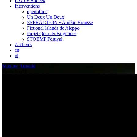
PACO/ Bodeek
Interventions
openoffice
Un Deux Un Deux
EFFRACTION • Aurélie Brousse
Fictional Islands de Aleppo
Projet Quartier Brigittines
STOEMP Festival
Archives
en
nl
Maxime Arnould
Hello World