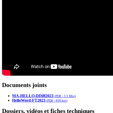
Documents joints
MA-HELLO-DDiff2023
(
PDF
-
3.5 Mio
)
HelloWord-FT2023
(
PDF
-
859 kio
)
Dossiers, vidéos et fiches techniques