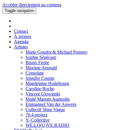
Accéder directement au contenu
Toggle navigation
Contact
À propos
Agenda
Artistes
Marie Goudot & Michael Pomero
Sophie Sénécaut
Bruno Freire
Maxime Arnould
Consolate
Jennifer Cousin
Magdelaine Hodebourg
Caroline Roche
Vincent Glowinski
Maïté Maeum Jeannolin
Emmanuel Van der Auwera
Collectif 3ème Vague
76,4 project
Y- Collective
WE.LO(U)VE.RADIO