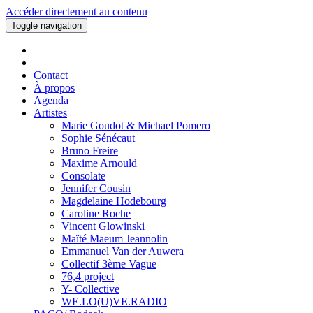
Accéder directement au contenu
Toggle navigation
Contact
À propos
Agenda
Artistes
Marie Goudot & Michael Pomero
Sophie Sénécaut
Bruno Freire
Maxime Arnould
Consolate
Jennifer Cousin
Magdelaine Hodebourg
Caroline Roche
Vincent Glowinski
Maïté Maeum Jeannolin
Emmanuel Van der Auwera
Collectif 3ème Vague
76,4 project
Y- Collective
WE.LO(U)VE.RADIO