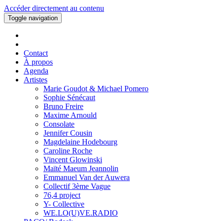
Accéder directement au contenu
Toggle navigation
Contact
À propos
Agenda
Artistes
Marie Goudot & Michael Pomero
Sophie Sénécaut
Bruno Freire
Maxime Arnould
Consolate
Jennifer Cousin
Magdelaine Hodebourg
Caroline Roche
Vincent Glowinski
Maïté Maeum Jeannolin
Emmanuel Van der Auwera
Collectif 3ème Vague
76,4 project
Y- Collective
WE.LO(U)VE.RADIO