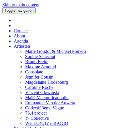
Skip to main content
Toggle navigation
Contact
About
Agenda
Artiesten
Marie Goudot & Michael Pomero
Sophie Sénécaut
Bruno Freire
Maxime Arnould
Consolate
Jennifer Cousin
Magdelaine Hodebourg
Caroline Roche
Vincent Glowinski
Maïté Maeum Jeannolin
Emmanuel Van der Auwera
Collectif 3ème Vague
76,4 project
Y- Collective
WE.LO(U)VE.RADIO