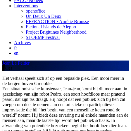
PACO/ Bodeek
Interventions
openoffice
Un Deux Un Deux
EFFRACTION • Aurélie Brousse
Fictional Islands de Aleppo
Project Brigittines Neighberhood
STOEMP Festival
Archives
fr
en
Jean Le Peltier
ZOO
Het verhaal speelt zich af op een bepaalde plek. Een mooi meer in
de bergen boven Grenoble.
Een situationistische kunstenaar, Jean-jean, komt bij dit meer aan, in
gezelschap van zijn robot Pedro, een soort hoofdloos maar pratend
paard, dat zijn tas draagt. Hij hoopt dat een publiek zich bij hen zal
voegen om deel te nemen aan een artistieke en participatieve
improvisatie die hij "het begin van een menselijke keten rond de
wereld" noemt. Hij biedt deze ervaring nu al enkele maanden aan de
mensen aan, maar de laatste tijd wordt het publiek schaars. In
afwachting van potentiële bezoekers begint het hoofdloze dier Jean-
jean vragen te stellen, hij lijkt zich zorgen om hem te maken.