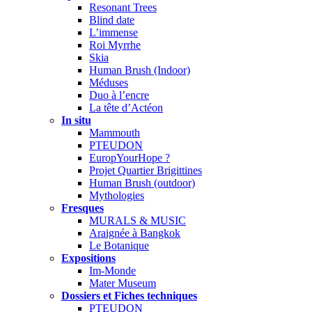
Resonant Trees
Blind date
L’immense
Roi Myrrhe
Skia
Human Brush (Indoor)
Méduses
Duo à l’encre
La tête d’Actéon
In situ
Mammouth
PTEUDON
EuropYourHope ?
Projet Quartier Brigittines
Human Brush (outdoor)
Mythologies
Fresques
MURALS & MUSIC
Araignée à Bangkok
Le Botanique
Expositions
Im-Monde
Mater Museum
Dossiers et Fiches techniques
PTEUDON