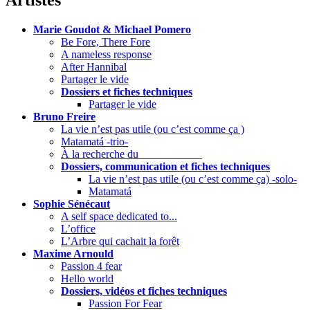
Artistes
Marie Goudot & Michael Pomero
Be Fore, There Fore
A nameless response
After Hannibal
Partager le vide
Dossiers et fiches techniques
Partager le vide
Bruno Freire
La vie n’est pas utile (ou c’est comme ça )
Matamatá -trio-
À la recherche du ___________
Dossiers, communication et fiches techniques
La vie n’est pas utile (ou c’est comme ça) -solo-
Matamatá
Sophie Sénécaut
A self space dedicated to...
L’office
L’Arbre qui cachait la forêt
Maxime Arnould
Passion 4 fear
Hello world
Dossiers, vidéos et fiches techniques
Passion For Fear