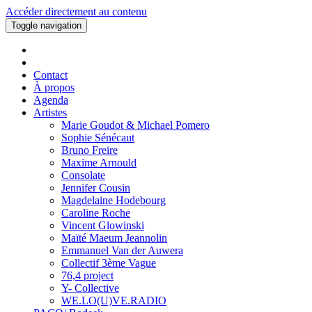
Accéder directement au contenu
Toggle navigation
Contact
À propos
Agenda
Artistes
Marie Goudot & Michael Pomero
Sophie Sénécaut
Bruno Freire
Maxime Arnould
Consolate
Jennifer Cousin
Magdelaine Hodebourg
Caroline Roche
Vincent Glowinski
Maïté Maeum Jeannolin
Emmanuel Van der Auwera
Collectif 3ème Vague
76,4 project
Y- Collective
WE.LO(U)VE.RADIO