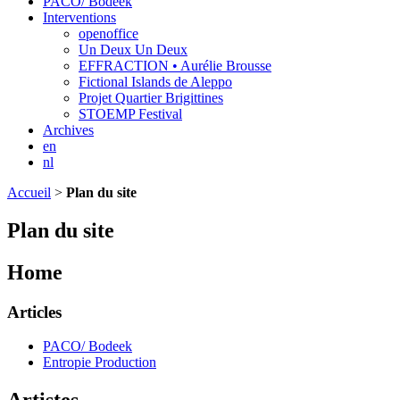
PACO/ Bodeek
Interventions
openoffice
Un Deux Un Deux
EFFRACTION • Aurélie Brousse
Fictional Islands de Aleppo
Projet Quartier Brigittines
STOEMP Festival
Archives
en
nl
Accueil
>
Plan du site
Plan du site
Home
Articles
PACO/ Bodeek
Entropie Production