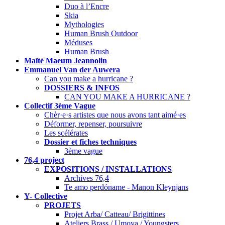
Duo à l’Encre
Skia
Mythologies
Human Brush Outdoor
Méduses
Human Brush
Maïté Maeum Jeannolin
Emmanuel Van der Auwera
Can you make a hurricane ?
DOSSIERS & INFOS
CAN YOU MAKE A HURRICANE ?
Collectif 3ème Vague
Chèr·e·s artistes que nous avons tant aimé·es
Déformer, repenser, poursuivre
Les scélérates
Dossier et fiches techniques
3ème vague
76,4 project
EXPOSITIONS / INSTALLATIONS
Archives 76,4
Te amo perdóname - Manon Kleynjans
Y- Collective
PROJETS
Projet Arba/ Catteau/ Brigittines
Ateliers Brass / Umoya / Youngsters