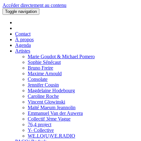
Accéder directement au contenu
Toggle navigation
Contact
À propos
Agenda
Artistes
Marie Goudot & Michael Pomero
Sophie Sénécaut
Bruno Freire
Maxime Arnould
Consolate
Jennifer Cousin
Magdelaine Hodebourg
Caroline Roche
Vincent Glowinski
Maïté Maeum Jeannolin
Emmanuel Van der Auwera
Collectif 3ème Vague
76,4 project
Y- Collective
WE.LO(U)VE.RADIO