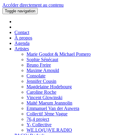
Accéder directement au contenu
Toggle navigation
Contact
À propos
Agenda
Artistes
Marie Goudot & Michael Pomero
Sophie Sénécaut
Bruno Freire
Maxime Arnould
Consolate
Jennifer Cousin
Magdelaine Hodebourg
Caroline Roche
Vincent Glowinski
Maïté Maeum Jeannolin
Emmanuel Van der Auwera
Collectif 3ème Vague
76,4 project
Y- Collective
WE.LO(U)VE.RADIO