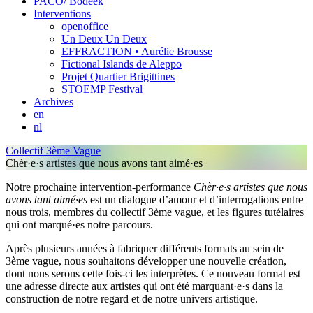
PACO/ Bodeek
Interventions
openoffice
Un Deux Un Deux
EFFRACTION • Aurélie Brousse
Fictional Islands de Aleppo
Projet Quartier Brigittines
STOEMP Festival
Archives
en
nl
Collectif 3ème Vague
Chèr·e·s artistes que nous avons tant aimé·es
Notre prochaine intervention-performance
Chèr·e·s artistes que nous
avons tant aimé·es
est un dialogue d’amour et d’interrogations entre
nous trois, membres du collectif 3ème vague, et les figures tutélaires
qui ont marqué·es notre parcours.
Après plusieurs années à fabriquer différents formats au sein de
3ème vague, nous souhaitons développer une nouvelle création,
dont nous serons cette fois-ci les interprètes. Ce nouveau format est
une adresse directe aux artistes qui ont été marquant·e·s dans la
construction de notre regard et de notre univers artistique.