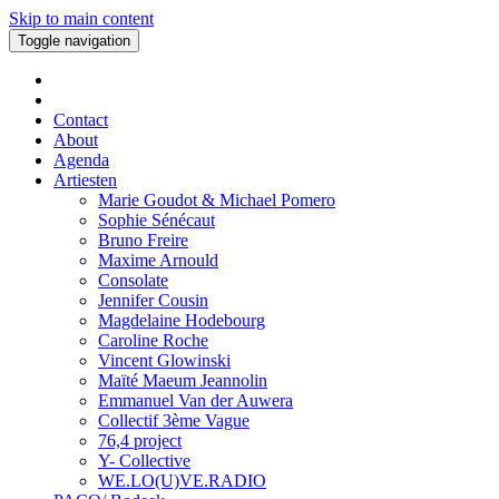
Skip to main content
Toggle navigation
Contact
About
Agenda
Artiesten
Marie Goudot & Michael Pomero
Sophie Sénécaut
Bruno Freire
Maxime Arnould
Consolate
Jennifer Cousin
Magdelaine Hodebourg
Caroline Roche
Vincent Glowinski
Maïté Maeum Jeannolin
Emmanuel Van der Auwera
Collectif 3ème Vague
76,4 project
Y- Collective
WE.LO(U)VE.RADIO