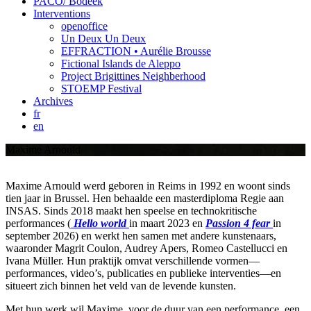
PACO/ Bodeek
Interventions
openoffice
Un Deux Un Deux
EFFRACTION • Aurélie Brousse
Fictional Islands de Aleppo
Project Brigittines Neighberhood
STOEMP Festival
Archives
fr
en
Maxime Arnould
Maxime Arnould werd geboren in Reims in 1992 en woont sinds
tien jaar in Brussel. Hen behaalde een masterdiploma Regie aan
INSAS. Sinds 2018 maakt hen speelse en technokritische
performances (
Hello world
in maart 2023 en
Passion 4 fear
in
september 2026) en werkt hen samen met andere kunstenaars,
waaronder Magrit Coulon, Audrey Apers, Romeo Castellucci en
Ivana Müller. Hun praktijk omvat verschillende vormen—
performances, video’s, publicaties en publieke interventies—en
situeert zich binnen het veld van de levende kunsten.
Met hun werk wil Maxime, voor de duur van een performance, een