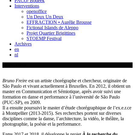
PACO/ Bodeek
Interventions
openoffice
Un Deux Un Deux
EFFRACTION • Aurélie Brousse
Fictional Islands de Aleppo
Projet Quartier Brigittines
STOEMP Festival
Archives
en
nl
Bruno Freire
Bruno Freire
est un artiste chorégraphe et chercheur, originaire de
São Paulo et vivant actuellement à Bruxelles. En 2012, il obtient un
master en Communication et Sémiotique, après avoir suivi une
formation en danse et performance à l’université de São Paulo
(PUC-SP), en 2009.
Il a ensuite poursuivi le master d’étude chorégraphique de l’ex.e.r.ce
à Montpellier (2013-2015). Ses recherches portent sur diverses
disciplines comme la danse, l’architecture, la vidéo, le théâtre, la
photographie, la poésie et la performance.
Entre 2017 et 2018, il développe le projet
À la recherche du