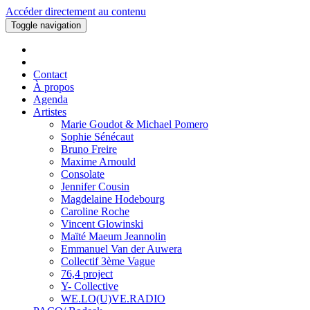
Accéder directement au contenu
Toggle navigation
Contact
À propos
Agenda
Artistes
Marie Goudot & Michael Pomero
Sophie Sénécaut
Bruno Freire
Maxime Arnould
Consolate
Jennifer Cousin
Magdelaine Hodebourg
Caroline Roche
Vincent Glowinski
Maïté Maeum Jeannolin
Emmanuel Van der Auwera
Collectif 3ème Vague
76,4 project
Y- Collective
WE.LO(U)VE.RADIO